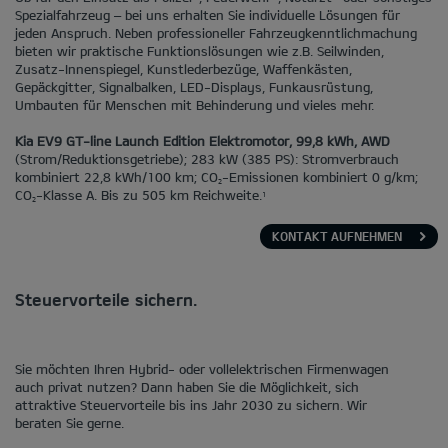
Spezialfahrzeug – bei uns erhalten Sie individuelle Lösungen für
jeden Anspruch. Neben professioneller Fahrzeugkenntlichmachung
bieten wir praktische Funktionslösungen wie z.B. Seilwinden,
Zusatz-Innenspiegel, Kunstlederbezüge, Waffenkästen,
Gepäckgitter, Signalbalken, LED-Displays, Funkausrüstung,
Umbauten für Menschen mit Behinderung und vieles mehr.
Kia EV9 GT-line Launch Edition Elektromotor, 99,8 kWh, AWD
(Strom/Reduktionsgetriebe); 283 kW (385 PS): Stromverbrauch
kombiniert 22,8 kWh/100 km; CO
-Emissionen kombiniert 0 g/km;
2
CO
-Klasse A. Bis zu 505 km Reichweite.
1
2
KONTAKT AUFNEHMEN
Steuervorteile sichern.
Sie möchten Ihren Hybrid- oder vollelektrischen Firmenwagen
auch privat nutzen? Dann haben Sie die Möglichkeit, sich
attraktive Steuervorteile bis ins Jahr 2030 zu sichern. Wir
beraten Sie gerne.