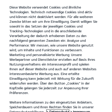
Diese Website verwendet Cookies und ähnliche
open
Technologien. Technisch notwendige Cookies sind aktiv
menu
und können nicht deaktiviert werden. Für alle weiteren
KONTAKT
Zwecke bitten wir um Ihre Einwilligung. Damit willigen Sie
sowohl in das Setzen der jeweiligen Cookies und
Tracking-Technologien und in die anschließende
SONDERFAHRZEUGE
Verarbeitung der dadurch erhobenen Daten zu den
nachfolgend genannten Zwecken ein: Analyse und
Performance: Wir messen, wie unsere Website genutzt
SONDERFAHRZEUGE
wird, um Inhalte und Funktionen zu verbessern.
Marketing und personalisierte Werbung: Unsere
Werbepartner und Dienstleister erstellen auf Basis Ihres
Nutzungsverhaltens ein Interessenprofil und spielen
Ihnen auf dieser Website und auch auf anderen Websites
interessenbasierte Werbung aus. Eine erteilte
Einwilligung kann jederzeit mit Wirkung für die Zukunft
widerrufen werden. Über den Button „Cookies“ in der
Kopfzeile gelangen Sie jederzeit zur Anpassung Ihrer
Kia Fleet Services.
Präferenzen.
Sonderfahrzeuge.
Weitere Informationen zu den eingesetzten Anbietern,
Speicherdauern und Ihren Rechten finden Sie in unserer
Kia EV3 Elektromotor, Frontantrieb, 81,4-kWh-Batterie GT-line
(Strom/Reduktionsgetriebe); 150 kW (204 PS): Stromverbrauch kombiniert
Datenschutzerklärung.
> Datenschutz
> Impressum