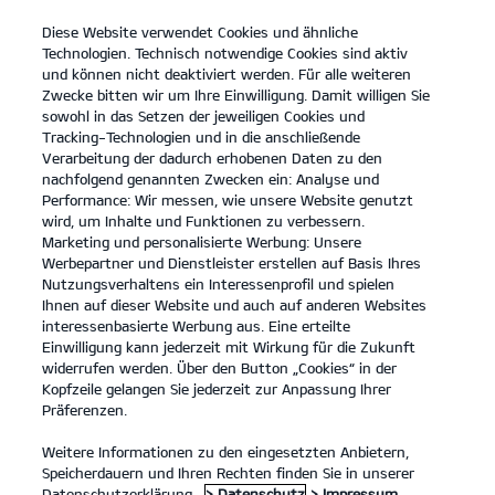
Diese Website verwendet Cookies und ähnliche
open
Technologien. Technisch notwendige Cookies sind aktiv
menu
und können nicht deaktiviert werden. Für alle weiteren
KONTAKT
Zwecke bitten wir um Ihre Einwilligung. Damit willigen Sie
sowohl in das Setzen der jeweiligen Cookies und
Tracking-Technologien und in die anschließende
JOBS UND KARRIERE
Verarbeitung der dadurch erhobenen Daten zu den
nachfolgend genannten Zwecken ein: Analyse und
Performance: Wir messen, wie unsere Website genutzt
JOBS UND KARRIERE
wird, um Inhalte und Funktionen zu verbessern.
Marketing und personalisierte Werbung: Unsere
Werbepartner und Dienstleister erstellen auf Basis Ihres
Nutzungsverhaltens ein Interessenprofil und spielen
Ihnen auf dieser Website und auch auf anderen Websites
interessenbasierte Werbung aus. Eine erteilte
Einwilligung kann jederzeit mit Wirkung für die Zukunft
widerrufen werden. Über den Button „Cookies“ in der
Kopfzeile gelangen Sie jederzeit zur Anpassung Ihrer
Präferenzen.
Weitere Informationen zu den eingesetzten Anbietern,
Speicherdauern und Ihren Rechten finden Sie in unserer
Datenschutzerklärung.
> Datenschutz
> Impressum